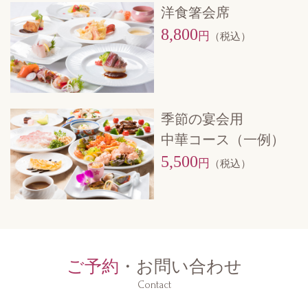
洋食箸会席
8,800
円
（税込）
季節の宴会用
中華コース（一例）
5,500
円
（税込）
ご予約
・お問い合わせ
Contact