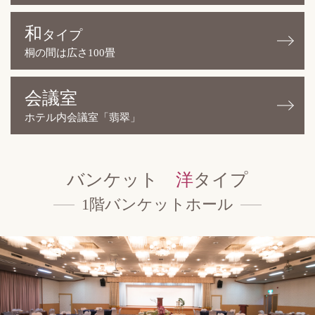
和
タイプ
桐の間は広さ100畳
会議室
ホテル内会議室「翡翠」
バンケット
洋
タイプ
1階バンケットホール