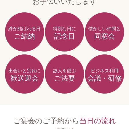
お手伝いいたします
絆が結ばれる日
特別な日に
懐かしい仲間と
ご結納
記念日
同窓会
出会いと別れに
故人を偲ぶ
ビジネス利用
歓送迎会
ご法要
会議・研修
ご宴会のご予約から
当日の流れ
Schedule