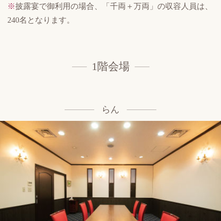
※
披露宴で御利用の場合、「千両＋万両」の収容人員は、
240名となります。
1階会場
らん