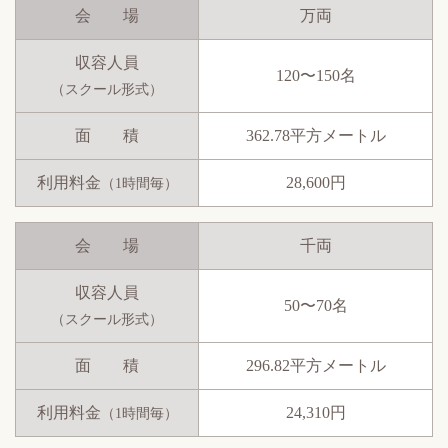
会 場
万両
収容人員
120〜150名
（スクール形式）
面 積
362.78平方メートル
利用料金
28,600円
（1時間毎）
会 場
千両
収容人員
50〜70名
（スクール形式）
面 積
296.82平方メートル
利用料金
24,310円
（1時間毎）