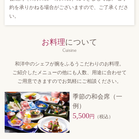
約を承りかねる場合がございますので、ご了承くださ
い。
お料理
について
Cuisine
和洋中のシェフが腕をふるう
こだわりのお料理。
ご紹介したメニューの他にも人数、
用途に合わせて
ご用意できますので
お気軽にご相談ください。
季節の和会席（一
例）
5,500
円
（税込）