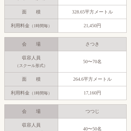
面 積
328.65平方メートル
利用料金
21,450円
（1時間毎）
会 場
さつき
収容人員
50〜70名
（スクール形式）
面 積
264.6平方メートル
利用料金
17,160円
（1時間毎）
会 場
つつじ
収容人員
40〜50名