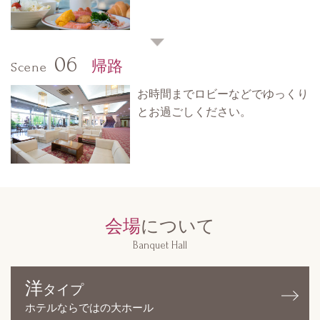
06
帰路
Scene
お時間までロビーなどでゆっくり
とお過ごしください。
会場
について
Banquet Hall
洋
タイプ
ホテルならではの大ホール